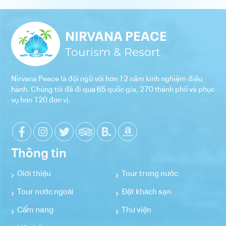
LIÊN HỆ
ĐIỀU KHOẢN VÀ CHÍNH SÁCH
NIRVANA PEACE
Tourism & Resort
Nirvana Peace là đội ngũ với hơn 12 năm kinh nghiệm điều
hành. Chúng tôi đã đi qua 65 quốc gia, 270 thành phố và phục
vụ hơn 120 đơn vị.
Thông tin
Giới thiệu
Tour trong nước
Tour nước ngoài
Đặt khách sạn
Cẩm nang
Thư viện