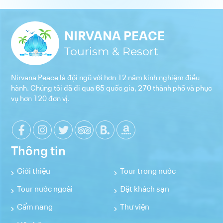
LIÊN HỆ
ĐIỀU KHOẢN VÀ CHÍNH SÁCH
NIRVANA PEACE
Tourism & Resort
Nirvana Peace là đội ngũ với hơn 12 năm kinh nghiệm điều
hành. Chúng tôi đã đi qua 65 quốc gia, 270 thành phố và phục
vụ hơn 120 đơn vị.
Thông tin
Giới thiệu
Tour trong nước
Tour nước ngoài
Đặt khách sạn
Cẩm nang
Thư viện