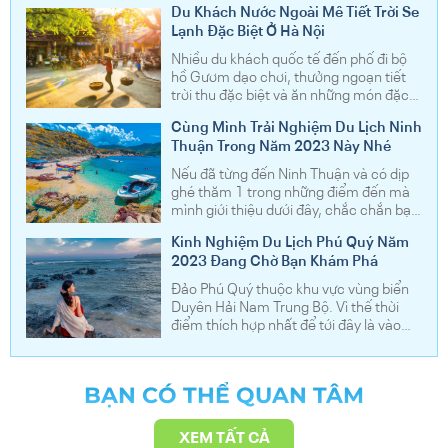
nghỉ tới nhé!
Du Khách Nước Ngoài Mê Tiết Trời Se
chọn là 89,77 điểm
Lạnh Đặc Biệt Ở Hà Nội
Nhiều du khách quốc tế đến phố đi bộ
hồ Gươm dạo chơi, thưởng ngoạn tiết
trời thu đặc biệt và ăn những món đặc
sản Hà Nội, chiều cuối tuần 16/10.
Cùng Mình Trải Nghiệm Du Lịch Ninh
Những quán cà phê ven hồ dịp này luôn
Thuận Trong Năm 2023 Này Nhé
trong tình trạng kín bàn, đương nhiên
không thể thiếu các du khách Tây. Họ
Nếu đã từng đến Ninh Thuận và có dịp
lựa chọn không gian mở vì nó đem lại sự
ghé thăm 1 trong những điểm đến mà
thoải mái và giúp khách có thể ngắm
mình giới thiệu dưới đây, chắc chắn bạn
khung cảnh xung quanh.
sẽ phải gật gù công nhận rằng những
Kinh Nghiệm Du Lịch Phú Quý Năm
điểm này hoàn toàn có thể mang lại
2023 Đang Chờ Bạn Khám Phá
những trải nghiệm tuyệt vời nhất cho
bất cứ ai.
Đảo Phú Quý thuộc khu vực vùng biển
Duyên Hải Nam Trung Bộ. Vì thế thời
điểm thích hợp nhất để tới đây là vào
khoảng tháng 12 cho tới hết tháng 6,
và đặc biệt đẹp nhất là trong giai đoạn
tháng 4,5,6.
BẠN CÓ THỂ QUAN TÂM
XEM TẤT CẢ