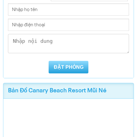
Két an toàn
Két an toàn
Tủ lạnh
Két an toàn
Bản Đồ
Canary Beach Resort Mũi Né