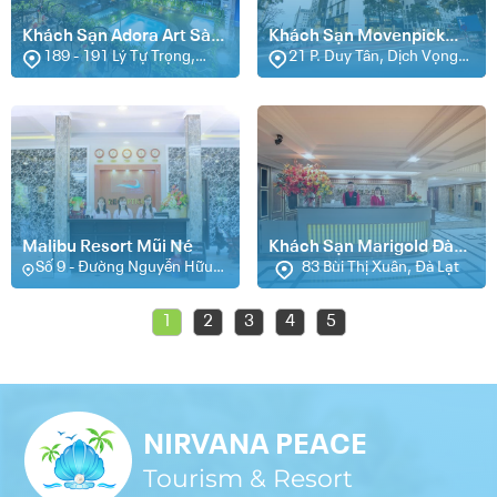
Khách Sạn Adora Art Sài
Khách Sạn Movenpick
Gòn
189 - 191 Lý Tự Trọng,
Living West Hanoi
21 P. Duy Tân, Dịch Vọng
Quận 1, Hồ Chí Minh
Hậu, Cầu Giấy, Hà Nội
Malibu Resort Mũi Né
Khách Sạn Marigold Đà
Số 9 - Đường Nguyễn Hữu
Lạt
83 Bùi Thị Xuân, Đà Lạt
Thọ - Khu Phố 5 - Phường
Mũi Né, Phan Thiết
1
2
3
4
5
NIRVANA PEACE
Tourism & Resort