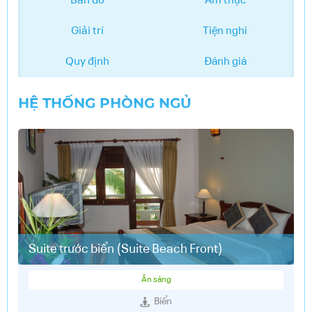
Bản đồ
Ẩm thực
Giải trí
Tiện nghi
Quy định
Đánh giá
HỆ THỐNG PHÒNG NGỦ
Suite trước biển (Suite Beach Front)
Ăn sáng
Biển