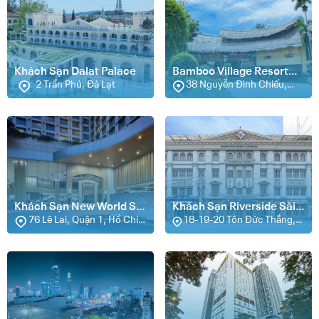
Khách Sạn Dalat Palace
Bamboo Village Resort
2 Trần Phú, Đà Lạt
Mũi Né
38 Nguyễn Đình Chiểu,
Hàm Tiến, Phan Thiết
Khách Sạn New World Sài
Khách Sạn Riverside Sài
Gòn
76 Lê Lai, Quận 1, Hồ Chí
Gòn
18-19-20 Tôn Đức Thắng,
Minh (Sài Gòn)
Quận 1, Hồ Chí Minh (Sài
Gòn)