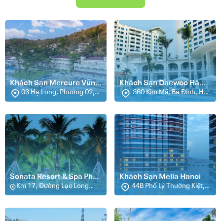
Khách Sạn Mercure Vũng
Khách Sạn Daewoo Hà
Tàu
03 Hạ Long, Phường 02,
Nội
360 Kim Mã, Ba Đình, Hà
Vũng Tàu
Nội
Sonata Resort & Spa Phan
Khách Sạn Melia Hanoi
Thiết
Km 17, Đường Lạc Long
44B Phố Lý Thường Kiệt,
Quân, Tiến Phú, Xã Tiến
Hà Nội
Thành, Phan Thiết