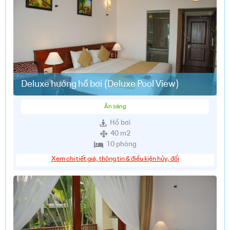
Deluxe hướng hồ bơi (Deluxe Pool View)
Ăn sáng
Hồ bơi
40 m2
10 phòng
Xem chi tiết giá, thông tin & điều kiện hủy, đổi