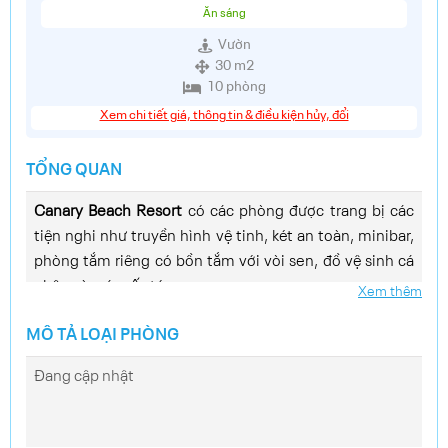
Ăn sáng
Vườn
30 m2
10 phòng
Xem chi tiết giá, thông tin & điều kiện hủy, đổi
TỔNG QUAN
Canary Beach Resort
có các phòng được trang bị các
tiện nghi như truyền hình vệ tinh, két an toàn, minibar,
phòng tắm riêng có bồn tắm với vòi sen, đồ vệ sinh cá
nhân và máy sấy tóc.
Xem thêm
Các dịch vụ của khách sạn gồm giặt ủi, WiFi, cửa hàng
MÔ TẢ LOẠI PHÒNG
lưu niệm, bán tour, dịch vụ cho thuê xe đạp và xe hơi,
bãi đậu xe.
Đang cập nhật
Du khách có thể thư giãn trong bồn tắm nước nóng, hồ
bơi, bể sục, quầy bar, thư viện.