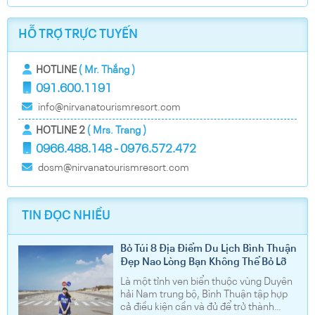
10:00 và 13:50.
Ngoài ra, resort còn có dịch vụ xe hợp đồng phục vụ
HỖ TRỢ TRỰC TUYẾN
theo lịch trình riêng của khách, vui lòng liên hệ trực tiếp
với lễ tân để được báo giá theo yêu cầu dịch vụ.
HOTLINE
( Mr. Thắng )
091.600.1191
info@nirvanatourismresort.com
HOTLINE 2
( Mrs. Trang )
0966.488.148 - 0976.572.472
dosm@nirvanatourismresort.com
TIN ĐỌC NHIỀU
Bỏ Túi 8 Địa Điểm Du Lịch Bình Thuận
Đẹp Nao Lòng Bạn Không Thể Bỏ Lỡ
Là một tỉnh ven biển thuộc vùng Duyên
hải Nam trung bộ, Bình Thuận tập hợp
cả điều kiện cần và đủ để trở thành