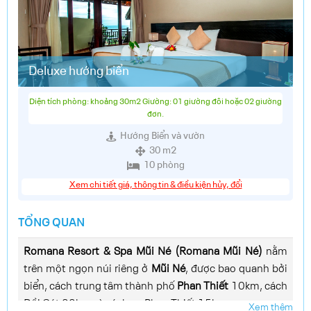
Deluxe hướng biển
Diện tích phòng: khoảng 30m2 Giường: 01 giường đôi hoặc 02 giường
đơn.
Hướng Biển và vườn
30 m2
10 phòng
Xem chi tiết giá, thông tin & điều kiện hủy, đổi
TỔNG QUAN
Romana Resort & Spa Mũi Né (Romana Mũi Né)
nằm
trên một ngọn núi riêng ở
Mũi Né
, được bao quanh bởi
biển,
cách trung tâm thành phố
Phan Thiết
10km, cách
Đồi Cát 20km và cách ga Phan Thiết 15km.
Xem thêm