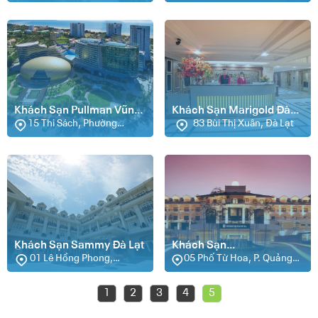
Xuyên Mộc, Bà Rịa Vũng
208 Nguyễn Hữu Cảnh,
Collection
Tàu, Vũng Tàu
Phường 22, Quận Bình
Thạnh, Hồ Chí Minh (Sài
Gòn)
Khách Sạn Pullman Vũng
Khách Sạn Marigold Đà
Tàu
15 Thi Sách, Phường
Lạt
83 Bùi Thị Xuân, Đà Lạt
Thắng Tam, Vũng Tàu
Khách Sạn Sammy Đà Lạt
Khách Sạn
01 Lê Hồng Phong,
InterContinental Hanoi
05 Phố Từ Hoa, P. Quảng
Phường 4, Đà Lạt
An, Quận Tây Hồ, Hà Nội
Westlake
1
2
3
4
5