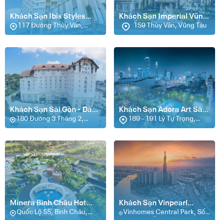
Khách Sạn Ibis Styles
Khách Sạn Imperial Vũng
Vũng Tàu
117 Đường Thùy Vân,
Tàu
159 Thùy Vân, Vũng Tàu
Phường Thắng Tam, Vũng
Tàu
Khách Sạn Sài Gòn - Đà
Khách Sạn Adora Art Sài
Lạt
180 Đường 3 Tháng 2,
Gòn
189 - 191 Lý Tự Trọng,
Phường 4 (số Cũ: 02 Hoàng
Quận 1, Hồ Chí Minh
Văn Thụ), Đà Lạt
Minera Bình Châu Hot
Khách Sạn Vinpearl
Spring Resort
Quốc Lộ 55, Bình Châu,
Landmark 81 Autograph
Vinhomes Central Park, Số