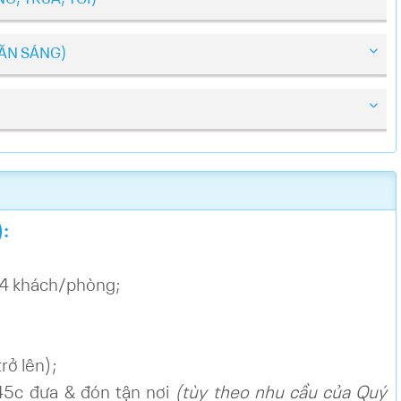
 ĂN SÁNG)
:
04 khách/phòng;
rở lên);
 45c đưa & đón tận nơi
(tùy theo nhu cầu của Quý