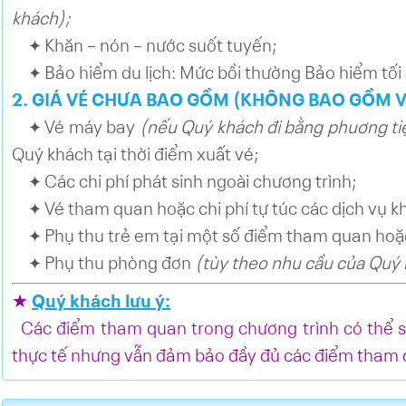
khách);
Khăn – nón – nước suốt tuyến;
✦
Bảo hiểm du lịch: Mức bồi thường Bảo hiểm tố
✦
2. GIÁ VÉ CHƯA BAO GỒM (KHÔNG BAO GỒM V
Vé máy bay
(nếu Quý khách đi bằng phuơng t
✦
Quý khách tại thời điểm xuất vé;
Các chi phí phát sinh ngoài chương trình;
✦
Vé tham quan hoặc chi phí tự túc các dịch vụ 
✦
Phụ thu trẻ em tại một số điểm tham quan hoặ
✦
Phụ thu phòng đơn
(tùy theo nhu cầu của Quý 
✦
★
Quý khách lưu ý:
Các điểm tham quan trong chương trình có thể sẽ
thực tế nhưng vẫn đảm bảo đầy đủ các điểm tham 