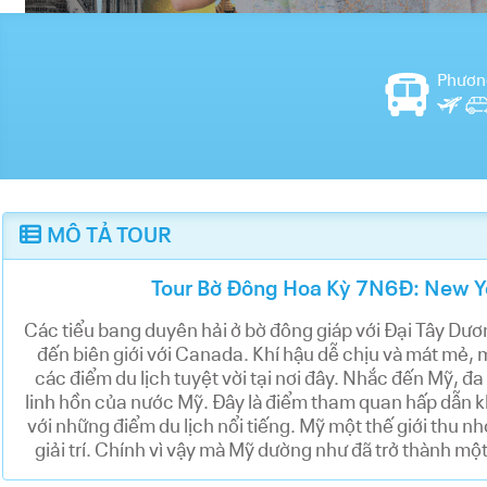
Phương
MÔ TẢ TOUR
Tour Bờ Đông Hoa Kỳ 7N6Đ: New Yo
Các tiểu bang duyên hải ở bờ đông giáp với Đại Tây Dươ
đến biên giới với Canada. Khí hậu dễ chịu và mát mẻ, 
các điểm du lịch tuyệt vời tại nơi đây. Nhắc đến Mỹ, đ
linh hồn của nước Mỹ. Đây là điểm tham quan hấp dẫn 
với những điểm du lịch nổi tiếng. Mỹ một thế giới thu nh
giải trí. Chính vì vậy mà Mỹ dường như đã trở thành mộ