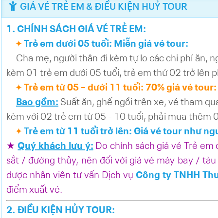
GIÁ VÉ TRẺ EM & ĐIỀU KIỆN HUỶ TOUR
1. CHÍNH SÁCH GIÁ VÉ TRẺ EM:
T
rẻ em dưới 05 tuổi: Miễn giá vé tour:
✦
Cha mẹ, người thân đi kèm tự lo các chi phí ăn, n
kèm 01 trẻ em dưới 05 tuổi, trẻ em thứ 02 trở lên 
Trẻ
em từ 05 – dưới 11 tuổi: 70% giá vé tour:
✦
Bao gồm:
Suất ăn, ghế ngồi trên xe, vé tham qua
kèm với 02 trẻ em từ 05 - 10 tuổi, phải mua thêm 
Trẻ
em từ 11 tuổi trở lên: Giá vé tour như ng
✦
★
Quý khách lưu ý:
Do chính sách giá vé Trẻ em
sắt / đường thủy, nên đối với giá vé máy bay / tàu
được nhân viên tư vấn Dịch vụ
Công ty TNHH Thư
điểm xuất vé.
2. ĐIỀU KIỆN HỦY TOUR: