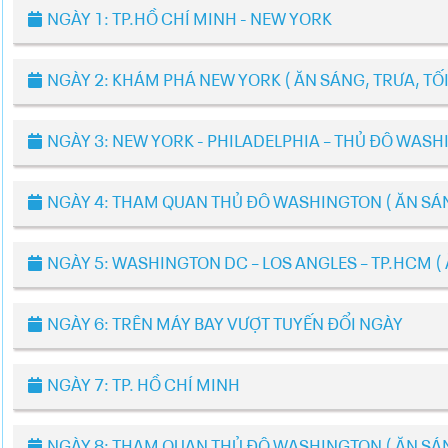
NGÀY 1: TP.HỒ CHÍ MINH - NEW YORK
NGÀY 2: KHÁM PHÁ NEW YORK ( ĂN SÁNG, TRƯA, TỐI
NGÀY 3: NEW YORK - PHILADELPHIA – THỦ ĐÔ WASHI
NGÀY 4: THAM QUAN THỦ ĐÔ WASHINGTON ( ĂN SÁN
NGÀY 5: WASHINGTON DC – LOS ANGLES – TP.HCM (
NGÀY 6: TRÊN MÁY BAY VƯỢT TUYẾN ĐỔI NGÀY
NGÀY 7: TP. HỒ CHÍ MINH
NGÀY 8: THAM QUAN THỦ ĐÔ WASHINGTON ( ĂN SÁN