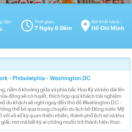
 tiện:
Thời gian:
Nơi khởi hành:
7 Ngày 6 Đêm
Hồ Chí Minh
rk - Philadelphia - Washington DC
ng, nằm ở khoảng giữa và phía bắc Hoa Kỳ và kéo dài lên
mùa đông sẽ có tuyết, thích hợp quý khách trải nghiệm
a số du khách sẽ nghĩ ngay đến thủ đô Washington D.C -
không thể bỏ qua trong chuyến du lịch bờ Đông nước Mỹ
ỏ với vô số kỳ quan thiên nhiên, thành phố lịch sử và khu
t giấc mơ mà bất kỳ ai chũng muốn trở thành hiện thực.