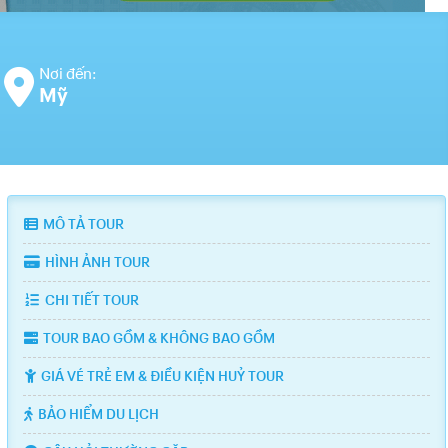
Nơi đến:
Mỹ
MÔ TẢ TOUR
HÌNH ẢNH TOUR
CHI TIẾT TOUR
TOUR BAO GỒM & KHÔNG BAO GỒM
GIÁ VÉ TRẺ EM & ĐIỀU KIỆN HUỶ TOUR
BẢO HIỂM DU LỊCH