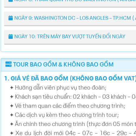
NGÀY 9: WASHINGTON DC – LOS ANGLES – TP.HCM (
NGÀY 10: TRÊN MÁY BAY VƯỢT TUYẾN ĐỔI NGÀY
TOUR BAO GỒM & KHÔNG BAO GỒM
1. GIÁ VÉ ĐÃ BAO GỒM (KHÔNG BAO GỒM VAT)
Hướng dẫn viên phục vụ theo đoàn;
✦
Khách sạn tiêu chuẩn: 02 khách – 03 khách – 
✦
Vé tham quan các điểm theo chương trình;
✦
Các dịch vụ kèm theo chương trình tour;
✦
Ăn chính theo chương trình (thực đơn 05 món t
✦
Xe du lịch đời mới 04c – 07c – 16c – 29c –
✦